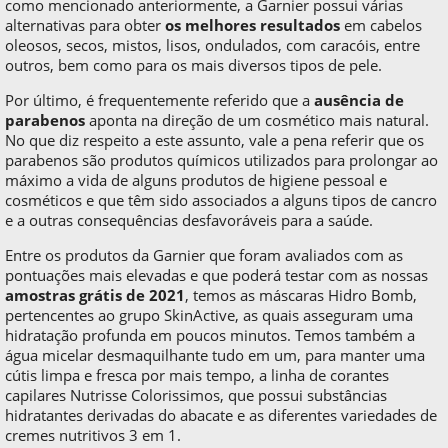
como mencionado anteriormente, a Garnier possui várias
alternativas para obter
os melhores resultados
em cabelos
oleosos, secos, mistos, lisos, ondulados, com caracóis, entre
outros, bem como para os mais diversos tipos de pele.
Por último, é frequentemente referido que a
ausência de
parabenos
aponta na direção de um cosmético mais natural.
No que diz respeito a este assunto, vale a pena referir que os
parabenos são produtos químicos utilizados para prolongar ao
máximo a vida de alguns produtos de higiene pessoal e
cosméticos e que têm sido associados a alguns tipos de cancro
e a outras consequências desfavoráveis para a saúde.
Entre os produtos da Garnier que foram avaliados com as
pontuações mais elevadas e que poderá testar com as nossas
amostras grátis de 2021
, temos as máscaras Hidro Bomb,
pertencentes ao grupo SkinActive, as quais asseguram uma
hidratação profunda em poucos minutos. Temos também a
água micelar desmaquilhante tudo em um, para manter uma
cútis limpa e fresca por mais tempo, a linha de corantes
capilares Nutrisse Colorissimos, que possui substâncias
hidratantes derivadas do abacate e as diferentes variedades de
cremes nutritivos 3 em 1.