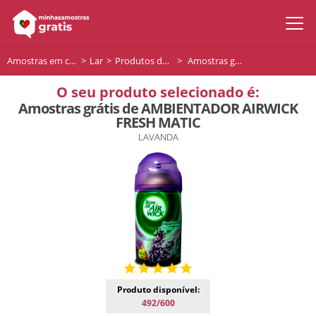
Amostras em casa
Lar
Produtos de limpeza
Amostras grátis de AMBIENTADOR AIRWICK FRESH MATIC
O seu produto selecionado é:
Amostras grátis de AMBIENTADOR AIRWICK
FRESH MATIC
LAVANDA
Produto disponível:
492/600