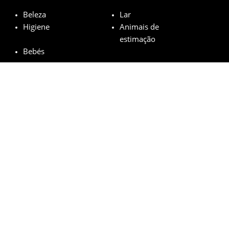
Beleza
Lar
Higiene
Animais de
estimação
Bebés
Marcas em destaque
Garnier
L’Oréal
M.A.C
Maybelline
Mustela
© minhasamostrasgratis.com 2023 | All Rights Reserved.
Aviso Legal
Política de privacidade
Cookies
Como funciona?
FAQs