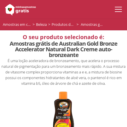
Amostras em casa
Beleza
Produtos de beleza
Amostras grátis de Australian Gold Bronze Accelerator Natural Dark Creme auto-bronzeante
O seu produto selecionado é:
Amostras grátis de Australian Gold Bronze
Accelerator Natural Dark Creme auto-
bronzeante
É uma loção aceleradora de bronzeamento, que acelera o processo
natural de pigmentação para um bronzeamento mais rápido. A sua mistura
de vitasome complex proporciona vitaminas a e e, a mistura de biosine
possui os componentes hidratantes de aloé vera, o pantenol é rico em
vitamina b5, óleo de árvore de chá e azeite de oliva.