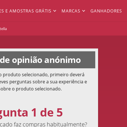
ES E AMOSTRAS GRÁTIS
MARCAS
GANHADORES
ella
 de opinião anónimo
o produto selecionado, primeiro deverá
ves perguntas sobre a sua experiência e
sobre o produto selecionado.
gunta 1 de 5
ado faz compras habitualmente?