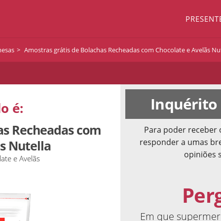
PRESENT
mesas
Amostras grátis de Bolachas Recheadas com Chocolate e Avelãs Nut
Inquérito
o é:
has Recheadas com
Para poder receber 
responder a umas bre
s Nutella
opiniões 
ate e Avelãs
Per
Em que supermerc