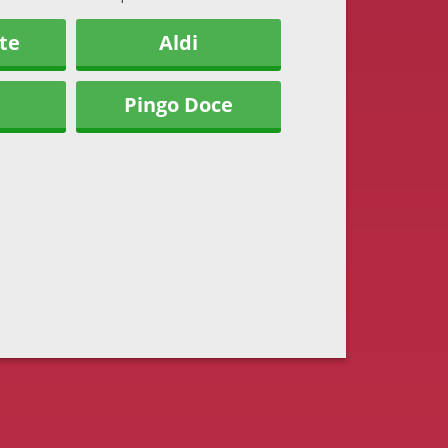
te
Aldi
Pingo Doce