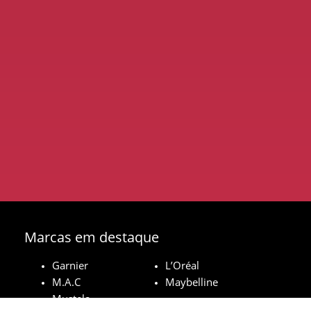
Marcas em destaque
Garnier
L’Oréal
M.A.C
Maybelline
Mustela