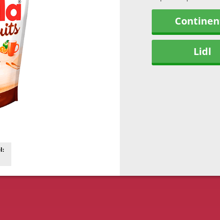
Continen
Lidl
l: