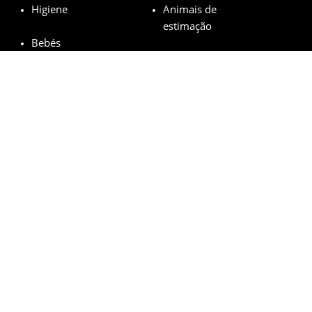
Higiene
Animais de
estimação
Bebés
Marcas em destaque
Garnier
L’Oréal
M.A.C
Maybelline
Mustela
© minhasamostrasgratis.com 2023 | All Rights Reserved.
Aviso Legal
Política de privacidade
Cookies
Como funciona?
FAQs
Bases legais do sorteio