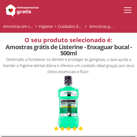
Amostras em casa
Higiene
Cuidados da boca e dentes
Amostras grátis de Listerine - Enxaguar bucal - 500ml
O seu produto selecionado é:
Amostras grátis de Listerine - Enxaguar bucal -
500ml
Destinado a fortalecer os dentes e proteger as gengivas, o que ajuda a
manter a higiene dental diária e oferece um cuidado ideal graças aos seus
óleos essenciais e flúor.