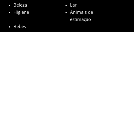
Beleza
Lar
Higiene
Animais de
estimação
Bebés
Marcas em destaque
Garnier
L’Oréal
M.A.C
Maybelline
Mustela
© minhasamostrasgratis.com 2023 | All Rights Reserved.
Aviso Legal
Política de privacidade
Cookies
Como funciona?
FAQs