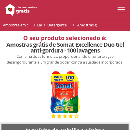
Amostras em casa
Lar
Detergente para Máquina de Lavar Louça
Amostras grátis de Somat Excellence Duo Gel anti-gordura - 100 lavagens
O seu produto selecionado é:
Amostras grátis de Somat Excellence Duo Gel
anti-gordura - 100 lavagens
Combina duas fórmulas, proporcionando uma forte ação
desengordurante e um grande poder contra a sujidade incorporada.